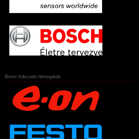
Bronz fokozatú támogatók