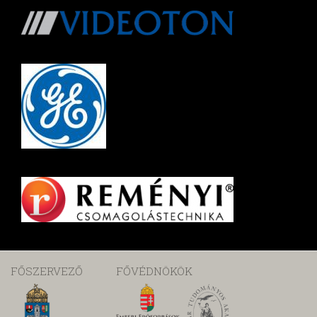
FŐSZERVEZŐ
FŐVÉDNÖKÖK