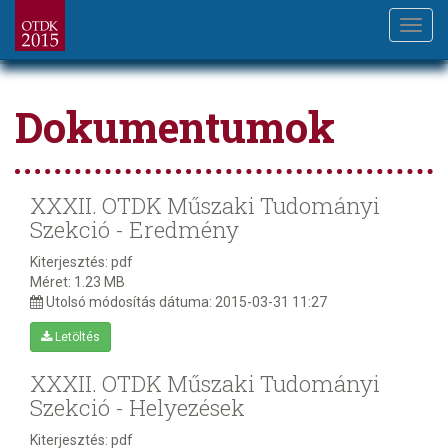
Toggl
navig
Ugrás
a
Dokumentumok
tartalomra
XXXII. OTDK Műszaki Tudományi
Szekció - Eredmény
Kiterjesztés:
pdf
Méret:
1.23 MB
Utolsó módosítás dátuma:
2015-03-31 11:27
Letöltés
XXXII. OTDK Műszaki Tudományi
Szekció - Helyezések
Kiterjesztés:
pdf