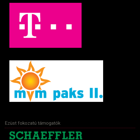
Ezüst fokozatú támogatók