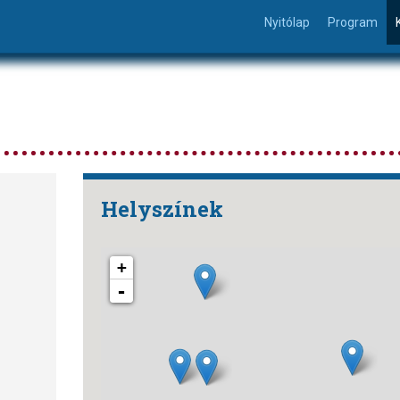
Nyitólap
Program
Helyszínek
+
-