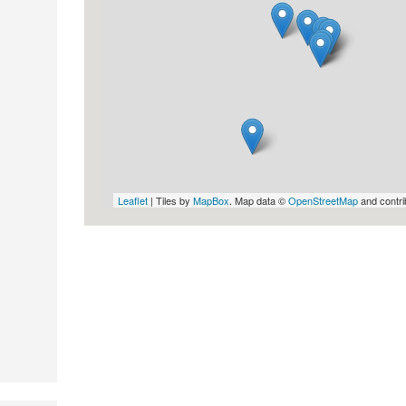
Leaflet
| Tiles by
MapBox
. Map data ©
OpenStreetMap
and contri