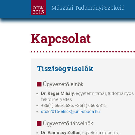
Műszaki Tudományi Szekció
Ugrás
a
Kapcsolat
tartalomra
Tisztségviselők
Ügyvezető elnök
egyetemi tanár, tudományos
Dr. Réger Mihály
,
rektorhelyettes
+36(1) 666-5626, +36(1) 666-5315
otdk2015-elnok@uni-obuda.hu
Ügyvezető társelnök
egyetemi docens,
Dr. Vámossy Zoltán
,