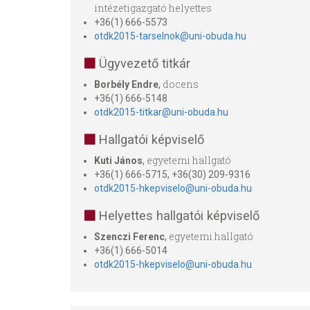
intézetigazgató helyettes
+36(1) 666-5573
otdk2015-tarselnok@uni-obuda.hu
Ügyvezető titkár
docens
Borbély Endre
,
+36(1) 666-5148
otdk2015-titkar@uni-obuda.hu
Hallgatói képviselő
egyetemi hallgató
Kuti János
,
+36(1) 666-5715, +36(30) 209-9316
otdk2015-hkepviselo@uni-obuda.hu
Helyettes hallgatói képviselő
egyetemi hallgató
Szenczi Ferenc
,
+36(1) 666-5014
otdk2015-hkepviselo@uni-obuda.hu