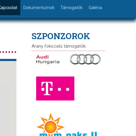
Kapcsolat
Dokumentumok
Támogatók
Galéria
SZPONZOROK
Arany fokozatú támogatók