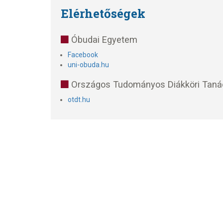
Elérhetőségek
Óbudai Egyetem
Facebook
uni-obuda.hu
Országos Tudományos Diákköri Taná
otdt.hu