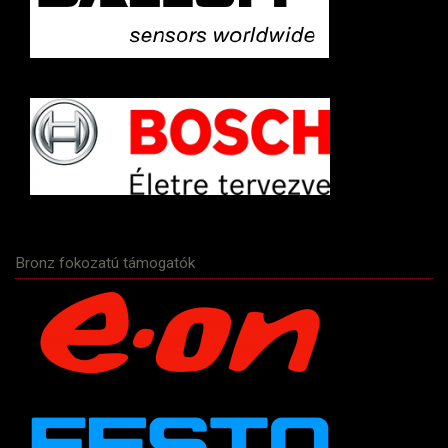
Bronz fokozatú támogatók