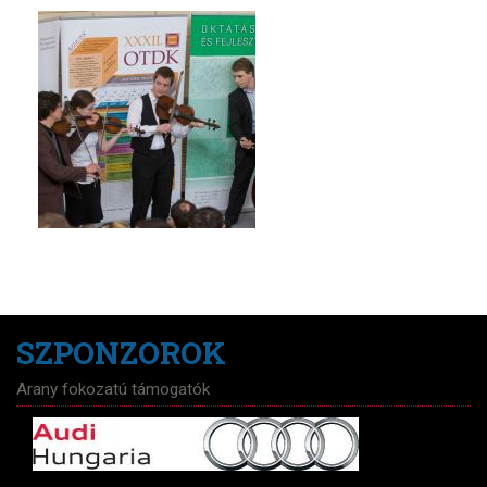
SZPONZOROK
Arany fokozatú támogatók