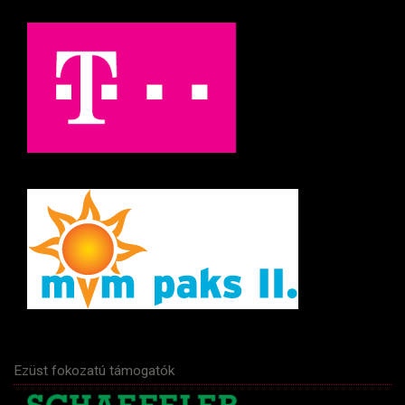
Ezüst fokozatú támogatók